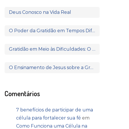
Deus Conosco na Vida Real
O Poder da Gratidão em Tempos Difíceis: O Que Paulo e Silas Nos Ensinam
Gratidão em Meio às Dificuldades: O Poder de Agradecer Quando Nada Parece Fazer Sentido
O Ensinamento de Jesus sobre a Gratidão: Quando o Coração Reconhece a Fonte da Bênção
Comentários
7 benefícios de participar de uma
célula para fortalecer sua fé
em
Como Funciona uma Célula na