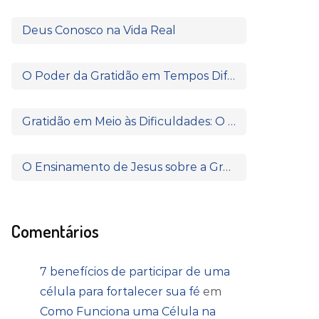
Deus Conosco na Vida Real
O Poder da Gratidão em Tempos Difíceis: O Que Paulo e Silas Nos Ensinam
Gratidão em Meio às Dificuldades: O Poder de Agradecer Quando Nada Parece Fazer Sentido
O Ensinamento de Jesus sobre a Gratidão: Quando o Coração Reconhece a Fonte da Bênção
Comentários
7 benefícios de participar de uma
célula para fortalecer sua fé
em
Como Funciona uma Célula na