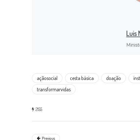
Luis 
Minist
açãosocial
cesta básica
doação
ins
transformarvidas
2155
Previous