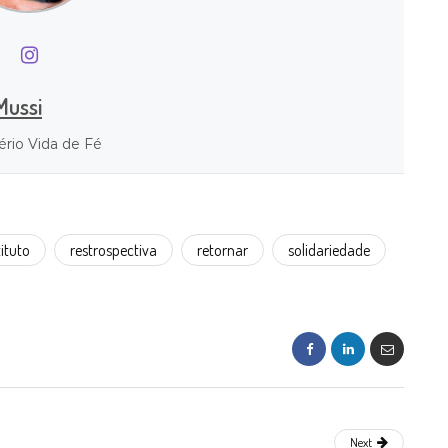
Mussi
ério Vida de Fé
tituto
restrospectiva
retornar
solidariedade
Next