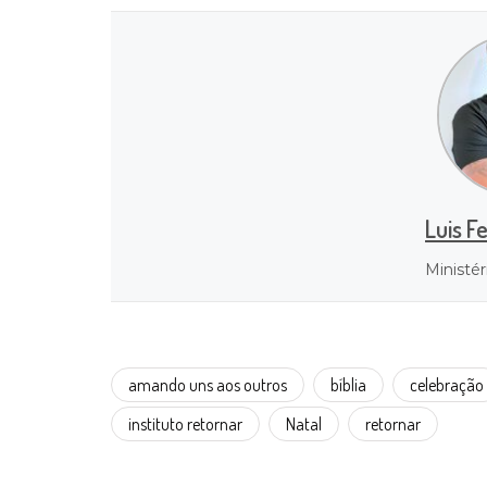
Luis F
Ministér
amando uns aos outros
bíblia
celebração
instituto retornar
Natal
retornar