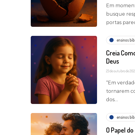
Em momento
busque resp
portas par
ensinos bíb
Creia Como
Deus
23 de outubro de 202
“Em verdade
tornarem co
dos…
ensinos bíb
O Papel do 