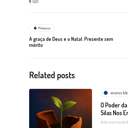
1401
Previous
A graça de Deus e o Natal: Presente sem
mérito
Related posts
ensinos bíb
O Poder da
Silas Nos 
24 de novembro de 2