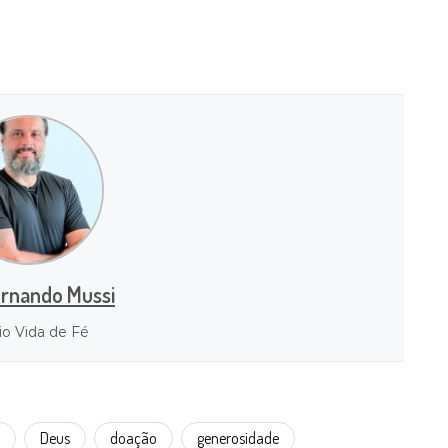
ernando Mussi
io Vida de Fé
Deus
doação
generosidade