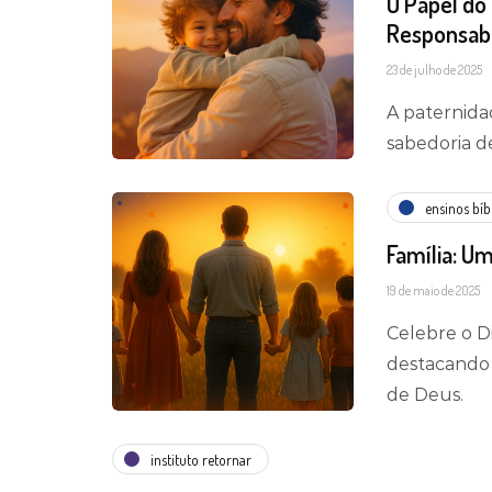
O Papel do 
Responsabi
23 de julho de 2025
A paternid
sabedoria d
ensinos bíb
Família: Um
19 de maio de 2025
Celebre o Di
destacando 
de Deus.
instituto retornar