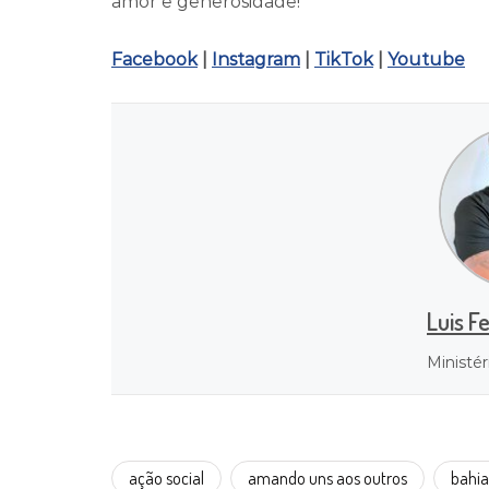
amor e generosidade!
Facebook
|
Instagram
|
TikTok
|
Youtube
Luis F
Ministér
ação social
amando uns aos outros
bahia