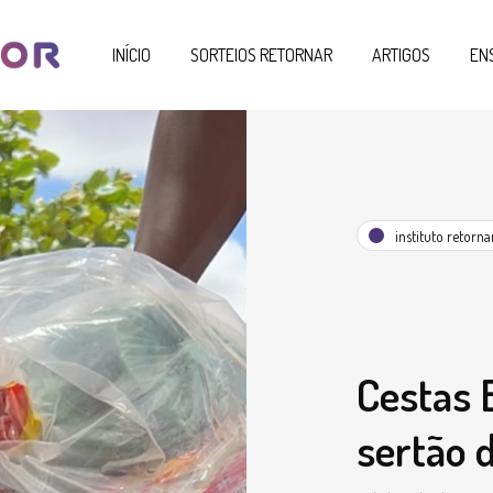
INÍCIO
SORTEIOS RETORNAR
ARTIGOS
EN
instituto retorna
Cestas B
sertão 